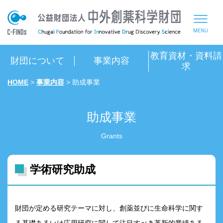
教育資材・資料請
財団について
事業内容
求
HOME
>
事業内容
>
助成事業
助成事業
Grants
学術研究助成
財団が定める研究テーマに対し、創薬並びに生命科学に関す